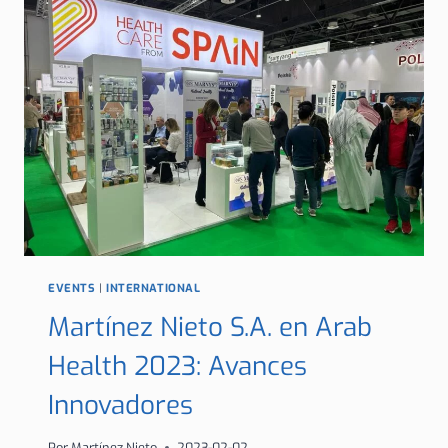
AL
MOVIMIENTO
HORA
DEL
PLANETA
2023
EVENTS
|
INTERNATIONAL
Martínez Nieto S.A. en Arab
Health 2023: Avances
Innovadores
Por
Martínez Nieto
2023-02-02