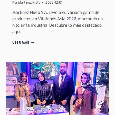
Por
Martínez Nieto
2022-12-01
Martínez Nieto S.A. revela su variada gama de
productos en Vitafoods Asia 2022, marcando un
hito en la industria. Descubre lo más destacado
aquí.
MARTÍNEZ
LEER MÁS
NIETO
S.A.
DESLUMBRA
CON
SU
GAMA
EN
VITAFOODS
ASIA
2022