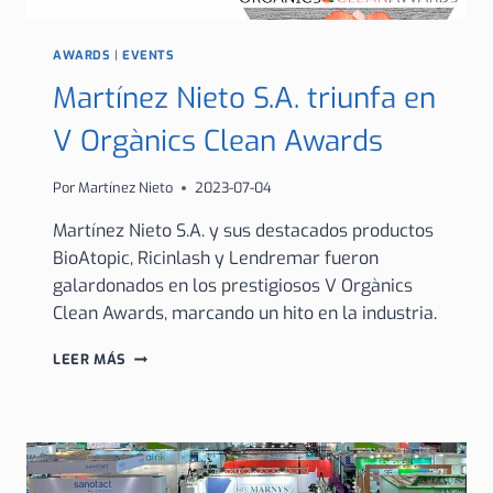
AWARDS
|
EVENTS
Martínez Nieto S.A. triunfa en
V Orgànics Clean Awards
Por
Martínez Nieto
2023-07-04
Martínez Nieto S.A. y sus destacados productos
BioAtopic, Ricinlash y Lendremar fueron
galardonados en los prestigiosos V Orgànics
Clean Awards, marcando un hito en la industria.
MARTÍNEZ
LEER MÁS
NIETO
S.A.
TRIUNFA
EN
V
ORGÀNICS