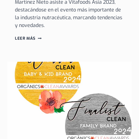
Martínez Nieto asiste a Vitafoods Asia 2023,
destacándose en el evento más importante de
la industria nutracéutica, marcando tendencias
y novedades.
MARTÍNEZ
LEER MÁS
NIETO
EN
VITAFOODS
ASIA
2023:
CUMBRE
NUTRACÉUTICA
LÍDER