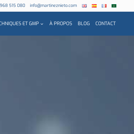
 968 515 080
info@martineznieto.com
CHNIQUES ET GMP
À PROPOS
BLOG
CONTACT