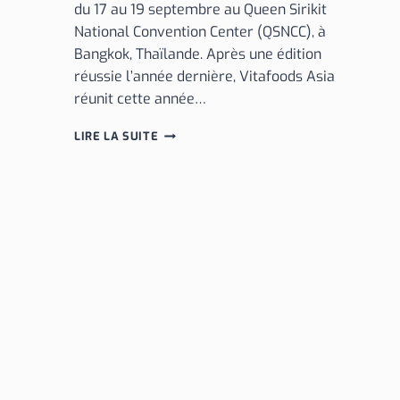
du 17 au 19 septembre au Queen Sirikit
National Convention Center (QSNCC), à
Bangkok, Thaïlande. Après une édition
réussie l’année dernière, Vitafoods Asia
réunit cette année…
MARNYS
LIRE LA SUITE
À
VITAFOODS
ASIA,
SALON
NUTRACEUTIQUE
DE
BANGKOK