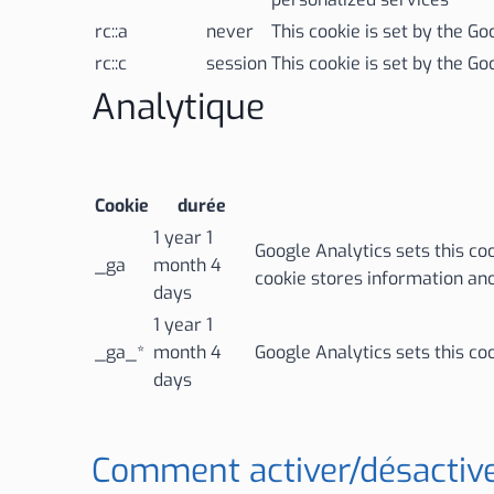
rc::a
never
This cookie is set by the G
rc::c
session
This cookie is set by the G
Analytique
Cookie
durée
1 year 1
Google Analytics sets this coo
_ga
month 4
cookie stores information an
days
1 year 1
_ga_*
month 4
Google Analytics sets this co
days
Comment activer/désactiver