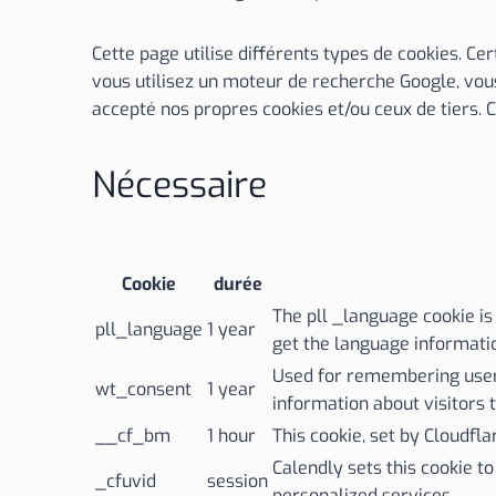
Cette page utilise différents types de cookies. Ce
vous utilisez un moteur de recherche Google, vou
accepté nos propres cookies et/ou ceux de tiers. 
Nécessaire
Cookie
durée
The pll _language cookie i
pll_language
1 year
get the language informati
Used for remembering users’
wt_consent
1 year
information about visitors t
__cf_bm
1 hour
This cookie, set by Cloudfl
Calendly sets this cookie t
_cfuvid
session
personalized services