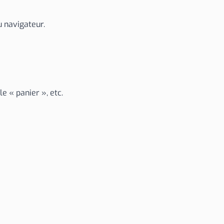
u navigateur.
e « panier », etc.