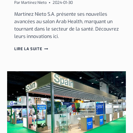
Par
Martínez Nieto
2024-01-30
Martínez Nieto S.A. présente ses nouvelles
avancées au salon Arab Health, marquant un
tournant dans le secteur de la santé. Découvrez
leurs innovations ici.
MARTÍNEZ
LIRE LA SUITE
NIETO
S.A.
DÉVOILE
SES
INNOVATIONS
À
ARAB
HEALTH