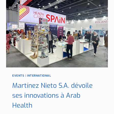
LABEL
WORLD
EXPO
2024
EVENTS
|
INTERNATIONAL
Martínez Nieto S.A. dévoile
ses innovations à Arab
Health