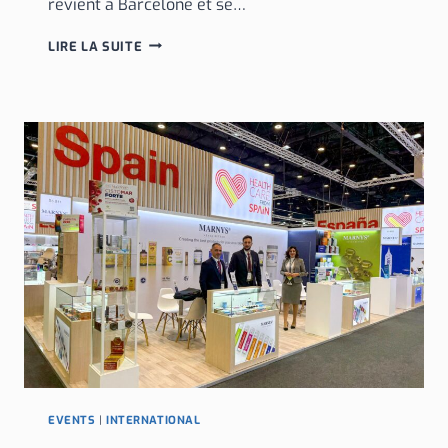
revient à Barcelone et se…
MARNYS
LIRE LA SUITE
PARTICIPE
À
VITAFOODS
EUROPE
2026
AVEC
SES
DERNIÈRES
INNOVATIONS
EN
FORMULATIONS
ET
FORMATS
EVENTS
|
INTERNATIONAL