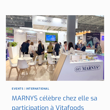
À
VITAFOODS
ASIA
2024,
L’ÉVÉNEMENT
DE
RÉFÉRENCE
DU
SECTEUR
NUTRACEUTIQUE
EVENTS
|
INTERNATIONAL
MARNYS célèbre chez elle sa
participation à Vitafoods