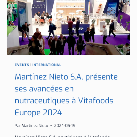
DERNIÈRES
INNOVATIONS
EVENTS
|
INTERNATIONAL
Martínez Nieto S.A. présente
ses avancées en
nutraceutiques à Vitafoods
Europe 2024
Par
Martínez Nieto
2024-05-15