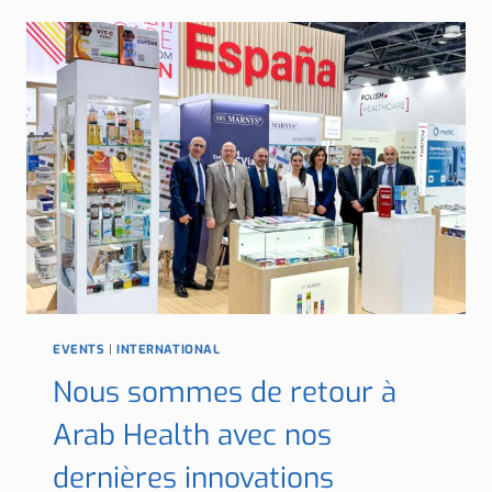
SA
PARTICIPATION
À
VITAFOODS
EUROPE
2025,
POUR
LA
PREMIÈRE
FOIS
EN
ESPAGNE
EVENTS
|
INTERNATIONAL
Nous sommes de retour à
Arab Health avec nos
dernières innovations