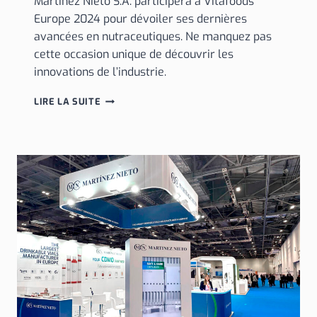
Martínez Nieto S.A. participera à Vitafoods
Europe 2024 pour dévoiler ses dernières
avancées en nutraceutiques. Ne manquez pas
cette occasion unique de découvrir les
innovations de l’industrie.
MARTÍNEZ
LIRE LA SUITE
NIETO
S.A.
PRÉSENTE
SES
AVANCÉES
EN
NUTRACEUTIQUES
À
VITAFOODS
EUROPE
2024