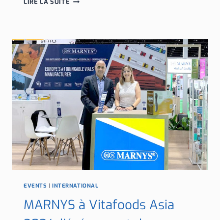
LIRE LA SUITE
PARTICIPONS
À
WORLD
HEALTH
EXPO
DUBAI
2026
AVEC
NOS
DERNIÈRES
INNOVATIONS
EN
FORMATS
ET
FORMULATIONS
EVENTS
|
INTERNATIONAL
MARNYS à Vitafoods Asia